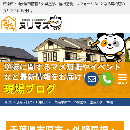
市原市・袖ヶ浦市密着！外壁塗装、屋根塗装、リフォームのことなら専門店の
ヌリマスにお任せ。
塗装に関するマメ知識やイベント
など最新情報をお届けします！
MENU
現場ブログ
HOME
>
現場ブログ
>
お知らせ
>
千葉県市原市・外壁屋根・塗装工事・N様邸
千葉県市原市・外壁屋根・