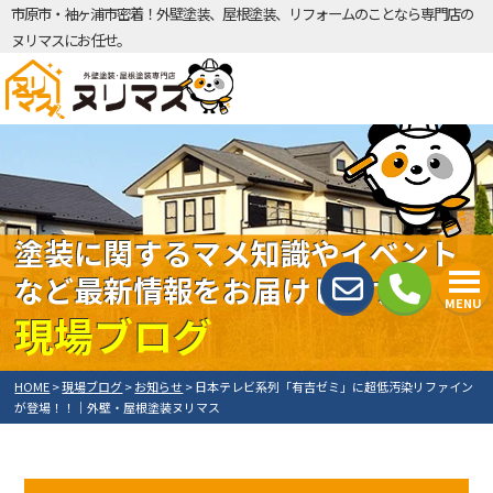
市原市・袖ヶ浦市密着！外壁塗装、屋根塗装、リフォームのことなら専門店の
ヌリマスにお任せ。
塗装に関するマメ知識やイベント
など最新情報をお届けします！
MENU
現場ブログ
HOME
>
現場ブログ
>
お知らせ
>
日本テレビ系列「有吉ゼミ」に超低汚染リファイン
が登場！！｜外壁・屋根塗装ヌリマス