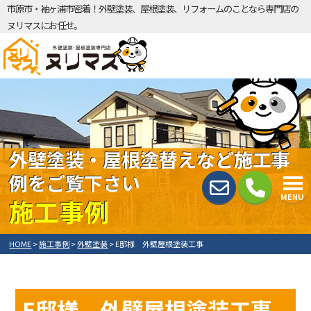
市原市・袖ヶ浦市密着！外壁塗装、屋根塗装、リフォームのことなら専門店の
ヌリマスにお任せ。
外壁塗装・屋根塗替えなど施工事
例をご覧下さい
MENU
施工事例
HOME
>
施工事例
>
外壁塗装
>
E邸様 外壁屋根塗装工事
E邸様 外壁屋根塗装工事