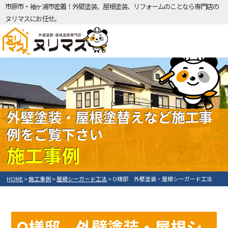
市原市・袖ヶ浦市密着！外壁塗装、屋根塗装、リフォームのことなら専門店の
ヌリマスにお任せ。
外壁塗装・屋根塗替えなど施工事
例をご覧下さい
施工事例
HOME
>
施工事例
>
屋根シーガード工法
>
O様邸 外壁塗装・屋根シーガード工法
O様邸 外壁塗装・屋根シ