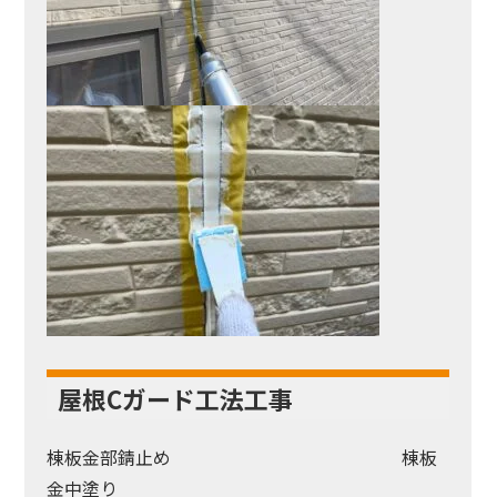
屋根Cガード工法工事
棟板金部錆止め 棟板
金中塗り