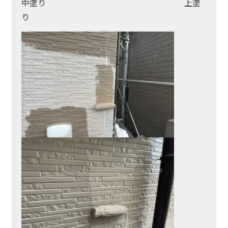
中塗り 上塗
り