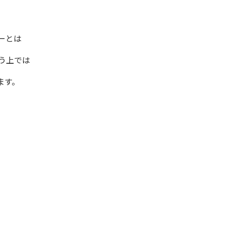
ーとは
う上では
てまいります。